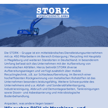
Die STORK – Gruppe ist ein mittelständisches Dienstleistungsunternehmen
mit ca. 450 Mitarbeitern im Bereich Entsorgung / Recycling mit Hauptsitz
in Magdeburg und weiteren Standorten in Deutschland. In besonderem
Umfang befasst sich das Unternehmen mit der Aufbereitung von
mineralischen Abfällen. Hierzu betreibt STORK diverse
Aufbereitungsanlagen und verfügt zusätzlich über mobile
Recyclingtechnik, z.B. zur Schlackeaufbereitung. Im Bereich einer
hocheffizienten Rückgewinnung von metallischen Rohstoffen ist das
Unternehmen besonders leistungsfähig. Weitere Schwerpunkte des
Unternehmens sind u.a. Abfall- und Sonderabfallentsorgung,
Industriereinigung, Abbruch und Demontagearbeiten, Tankreinigungen
sowie Dioxin- und Asbestsanierung und mikrobiologische
Bodenbehandlung.
Anpacken, was andere liegen lassen!
Wir suchen DICH als Maschinen- und