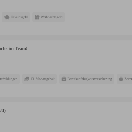
Urlaubsgeld
Weihnachtsgeld
wachs im Team!
terbildungen
13. Monatsgehalt
Berufsunfähigkeitsversicherung
Zeite
/d)