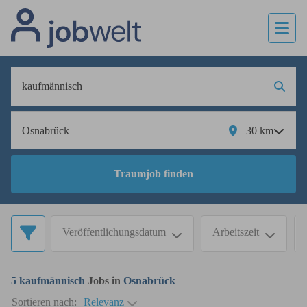
30
km
Traumjob finden
Veröffentlichungsdatum
Arbeitszeit
5
kaufmännisch
Jobs in
Osnabrück
Sortieren nach:
Relevanz