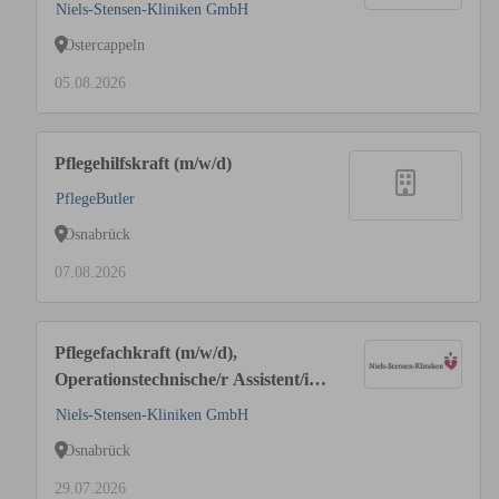
Niels-Stensen-Kliniken GmbH
Ostercappeln
05.08.2026
Pflegehilfskraft (m/w/d)
PflegeButler
Osnabrück
07.08.2026
Pflegefachkraft (m/w/d),
Operationstechnische/r Assistent/in
(OTA) (m/w/d) oder Medizinische/r
Niels-Stensen-Kliniken GmbH
Fachangestellte (m/w/d) für die OP-
Osnabrück
Pflege-Abteilung
29.07.2026