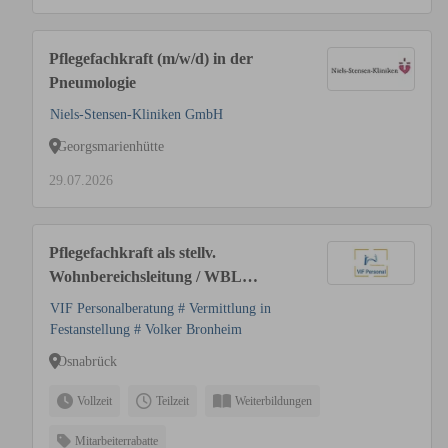
Pflegefachkraft (m/w/d) in der
Pneumologie
Niels-Stensen-Kliniken GmbH
Georgsmarienhütte
29.07.2026
Pflegefachkraft als stellv.
Wohnbereichsleitung / WBL
(m/w/d) bis 67.000 € | Raum
VIF Personalberatung # Vermittlung in
Osnabrück
Festanstellung # Volker Bronheim
Osnabrück
Vollzeit
Teilzeit
Weiterbildungen
Mitarbeiterrabatte