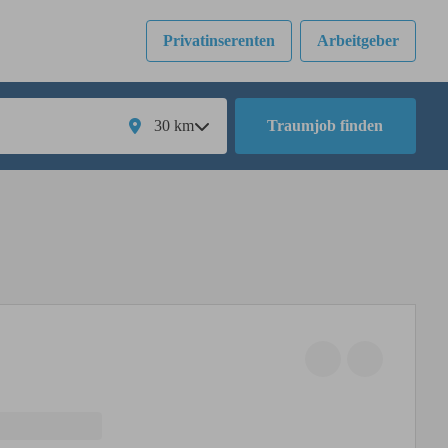
Privatinserenten
Arbeitgeber
30
km
Traumjob finden