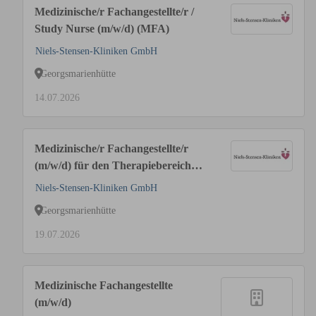
Medizinische/r Fachangestellte/r /
Study Nurse (m/w/d) (MFA)
Niels-Stensen-Kliniken GmbH
Georgsmarienhütte
14.07.2026
Medizinische/r Fachangestellte/r
(m/w/d) für den Therapiebereich
des MVZ I Onkologie (in Voll- oder
Niels-Stensen-Kliniken GmbH
Teilzeit)
Georgsmarienhütte
19.07.2026
Medizinische Fachangestellte
(m/w/d)