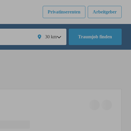
Privatinserenten
Arbeitgeber
30
km
Traumjob finden