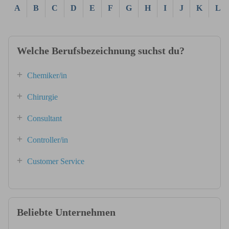
A
B
C
D
E
F
G
H
I
J
K
L
Welche Berufsbezeichnung suchst du?
Chemiker/in
Chirurgie
Consultant
Controller/in
Customer Service
Beliebte Unternehmen