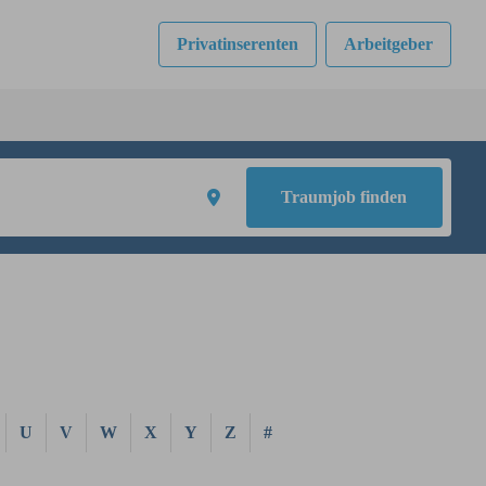
Privatinserenten
Arbeitgeber
Traumjob finden
U
V
W
X
Y
Z
#