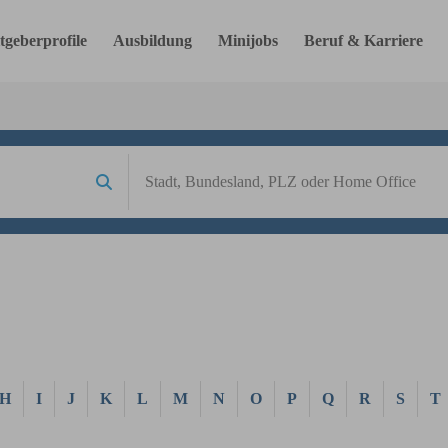
tgeberprofile
Ausbildung
Minijobs
Beruf & Karriere
H
I
J
K
L
M
N
O
P
Q
R
S
T