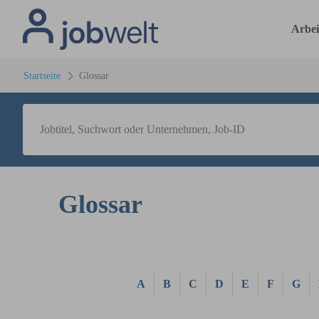
Arbei
Startseite
Glossar
Glossar
A
B
C
D
E
F
G