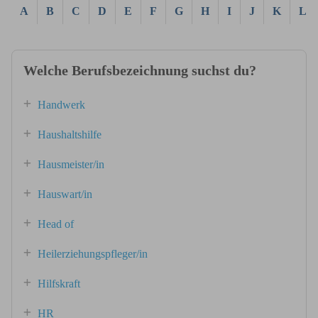
A
B
C
D
E
F
G
H
I
J
K
L
Welche Berufsbezeichnung suchst du?
Handwerk
Haushaltshilfe
Hausmeister/in
Hauswart/in
Head of
Heilerziehungspfleger/in
Hilfskraft
HR